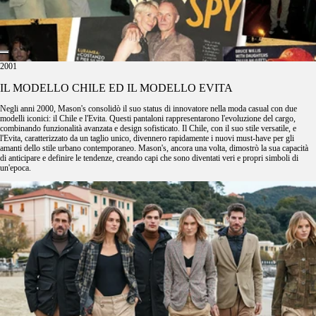
2001
IL MODELLO CHILE ED IL MODELLO EVITA
Negli anni 2000, Mason's consolidò il suo status di innovatore nella moda casual con due
modelli iconici: il Chile e l'Evita. Questi pantaloni rappresentarono l'evoluzione del cargo,
combinando funzionalità avanzata e design sofisticato. Il Chile, con il suo stile versatile, e
l'Evita, caratterizzato da un taglio unico, divennero rapidamente i nuovi must-have per gli
amanti dello stile urbano contemporaneo. Mason's, ancora una volta, dimostrò la sua capacità
di anticipare e definire le tendenze, creando capi che sono diventati veri e propri simboli di
un'epoca.