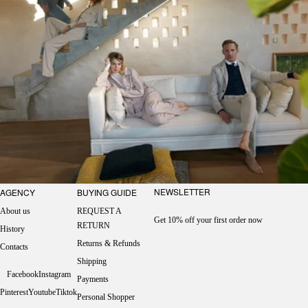
NEWSLETTER
AGENCY
BUYING GUIDE
About us
REQUEST A
Get 10% off your first order now
RETURN
History
Returns & Refunds
Contacts
Shipping
Facebook
Instagram
Payments
Pinterest
Youtube
Tiktok
Personal Shopper