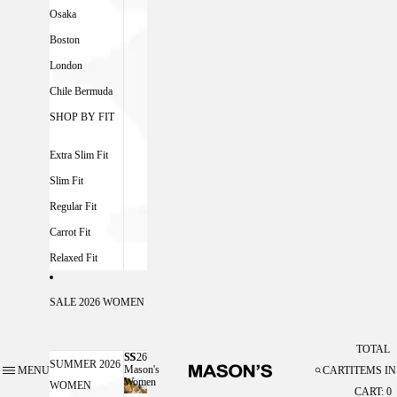
Osaka
Boston
London
Chile Bermuda
SHOP BY FIT
Extra Slim Fit
Slim Fit
Regular Fit
Carrot Fit
Relaxed Fit
SALE 2026 WOMEN
TOTAL
SS26
SS26 MASON'S WOMEN
SUMMER 2026
Mason's
MENU
CART
ITEMS IN
Women
WOMEN
CART: 0