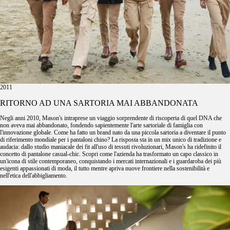
2011
RITORNO AD UNA SARTORIA MAI ABBANDONATA
Negli anni 2010, Mason's intraprese un viaggio sorprendente di riscoperta di quel DNA che
non aveva mai abbandonato, fondendo sapientemente l'arte sartoriale di famiglia con
l'innovazione globale. Come ha fatto un brand nato da una piccola sartoria a diventare il punto
di riferimento mondiale per i pantaloni chino? La risposta sta in un mix unico di tradizione e
audacia: dallo studio maniacale dei fit all'uso di tessuti rivoluzionari, Mason's ha ridefinito il
concetto di pantalone casual-chic. Scopri come l'azienda ha trasformato un capo classico in
un'icona di stile contemporaneo, conquistando i mercati internazionali e i guardaroba dei più
esigenti appassionati di moda, il tutto mentre apriva nuove frontiere nella sostenibilità e
nell'etica dell'abbigliamento.