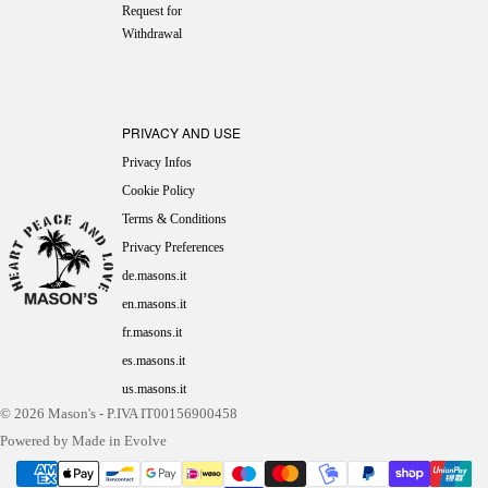
Request for
Withdrawal
PRIVACY AND USE
Privacy Infos
Cookie Policy
Terms & Conditions
Privacy Preferences
de.masons.it
en.masons.it
fr.masons.it
es.masons.it
us.masons.it
© 2026
Mason's
- P.IVA IT00156900458
Powered by Made in Evolve