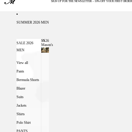
SIGN UP FOR THE NEWSLETTER – 10% OFF YOUR FIRST ORDER
U.S. DUTIES INCLUDED
SUMMER 2026 MEN
SS26
SS26 MASON'S MEN
SALE 2026
Mason's
Men
MEN
View all
Pants
Bermuda Shorts
Blazer
Suits
Jackets
Shirts
Polo Shirt
PANTS